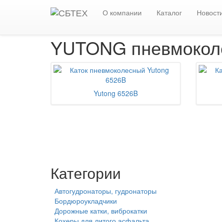
Главная
Каталог
Дорожные катки, виброкатк
О компании
Каталог
Новост
YUTONG пневмоколе
Yutong 6526B
Категории
Автогудронаторы, гудронаторы
Бордюроукладчики
Дорожные катки, виброкатки
Кохеры для литого асфальта