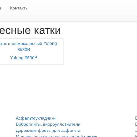
и
Пневмоколесные катки
YUTONG
и
Контакты
сные катки
Yutong 6530B
Асфальтоукладчики
Виброплиты, виброуплотнители
Дорожные фрезы для асфальта
Машины для укладки тротуарной плитки