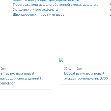
Перегружатели асфальтобетонной смеси, асфальта
Укладчики литого асфальта
Швонарезчики, нарезчики швов
ября
30 сентября
herr выпустила новый
Bobcat выпустила новый
аватор для сноса зданий R
экскаватор-погрузчик B730
Demolition