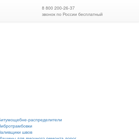
8 800 200-26-37
звонок по России бесплатный
Битумощебне-распределители
Вибротрамбовки
Заливщики швов
Машины для ямочного ремонта дорог