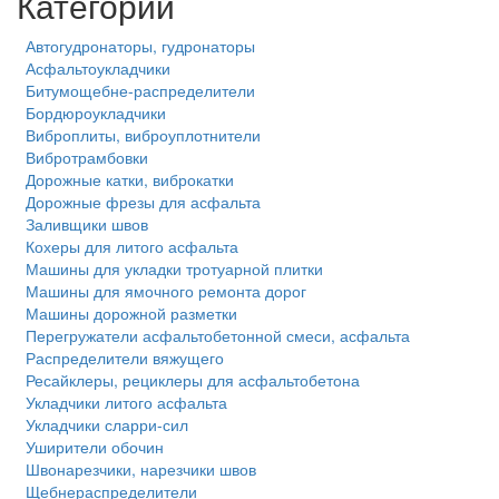
Категории
Автогудронаторы, гудронаторы
Асфальтоукладчики
Битумощебне-распределители
Бордюроукладчики
Виброплиты, виброуплотнители
Вибротрамбовки
Дорожные катки, виброкатки
Дорожные фрезы для асфальта
Заливщики швов
Кохеры для литого асфальта
Машины для укладки тротуарной плитки
Машины для ямочного ремонта дорог
Машины дорожной разметки
Перегружатели асфальтобетонной смеси, асфальта
Распределители вяжущего
Ресайклеры, рециклеры для асфальтобетона
Укладчики литого асфальта
Укладчики сларри-сил
Уширители обочин
Швонарезчики, нарезчики швов
Щебнераспределители