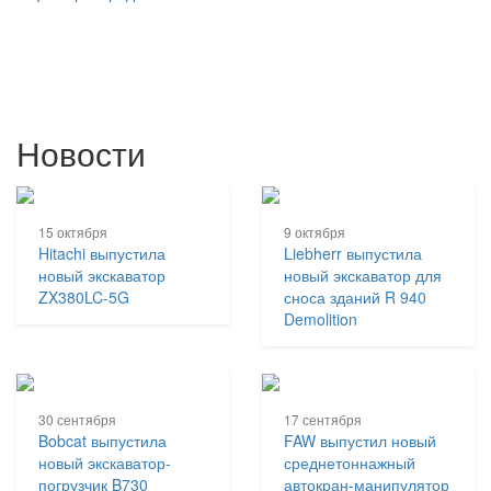
Новости
15 октября
9 октября
Hitachi выпустила
Liebherr выпустила
новый экскаватор
новый экскаватор для
ZX380LC-5G
сноса зданий R 940
Demolition
30 сентября
17 сентября
Bobcat выпустила
FAW выпустил новый
новый экскаватор-
среднетоннажный
погрузчик B730
автокран-манипулятор