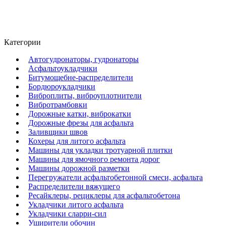
Категории
Автогудронаторы, гудронаторы
Асфальтоукладчики
Битумощебне-распределители
Бордюроукладчики
Виброплиты, виброуплотнители
Вибротрамбовки
Дорожные катки, виброкатки
Дорожные фрезы для асфальта
Заливщики швов
Кохеры для литого асфальта
Машины для укладки тротуарной плитки
Машины для ямочного ремонта дорог
Машины дорожной разметки
Перегружатели асфальтобетонной смеси, асфальта
Распределители вяжущего
Ресайклеры, рециклеры для асфальтобетона
Укладчики литого асфальта
Укладчики сларри-сил
Уширители обочин