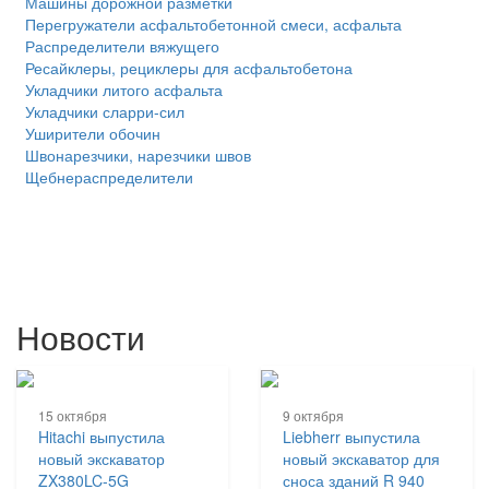
Машины дорожной разметки
Перегружатели асфальтобетонной смеси, асфальта
Распределители вяжущего
Ресайклеры, рециклеры для асфальтобетона
Укладчики литого асфальта
Укладчики сларри-сил
Уширители обочин
Швонарезчики, нарезчики швов
Щебнераспределители
Новости
15 октября
9 октября
Hitachi выпустила
Liebherr выпустила
новый экскаватор
новый экскаватор для
ZX380LC-5G
сноса зданий R 940