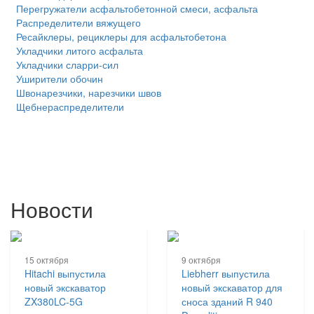
Перегружатели асфальтобетонной смеси, асфальта
Распределители вяжущего
Ресайклеры, рециклеры для асфальтобетона
Укладчики литого асфальта
Укладчики сларри-сил
Уширители обочин
Швонарезчики, нарезчики швов
Щебнераспределители
Новости
15 октября
9 октября
Hitachi выпустила
Liebherr выпустила
новый экскаватор
новый экскаватор для
ZX380LC-5G
сноса зданий R 940