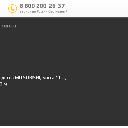
8 800 200-26-37
звонок по России бесплатный
HI MF60B
ства MITSUBISHI, масса 11 т.,
0 м.