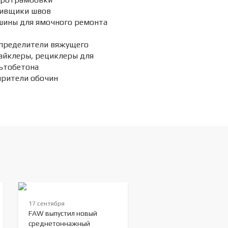
ивщики швов
ины для ямочного ремонта
пределители вяжущего
айклеры, рециклеры для
ьтобетона
рители обочин
17 сентября
FAW выпустил новый
среднетоннажный