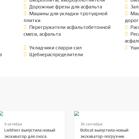
Дорожные фрезы для асфальта
Зал
Машины для укладки тротуарной
Маш
плитки
дорог
Перегружатели асфальтобетонной
Рас
смеси, асфальта
Рес
асфал
Укладчики сларри-сил
Уши
в
Щебнераспределители
9 октября
30 сентября
Liebherr выпустила новый
Bobcat выпустила новый
экскаватор для сноса
экскаватор-погрузчик