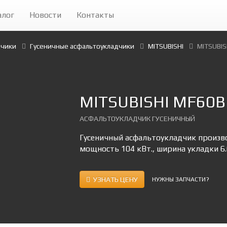
алог
Новости
Контакты
дчики
Гусеничные асфальтоукладчики
MITSUBISHI
MITSUBIS
MITSUBISHI MF60B
АСФАЛЬТОУКЛАДЧИК ГУСЕНИЧНЫЙ
Гусеничный асфальтоукладчик производ
мощность 104 кВт., ширина укладки 6.
УЗНАТЬ ЦЕНУ
НУЖНЫ ЗАПЧАСТИ?