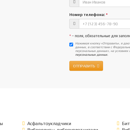
Номер телефона:
*
*
– поля, обязательные для запол
Нажимая кнопку «Отправить», я даю
данных, в соответствии с Федераль
персональных данных», на условиях
персональных данных
.
ОТПРАВИТЬ
ры
Асфальтоукладчики
Бит
Виброплиты, виброуплотнители
Ви