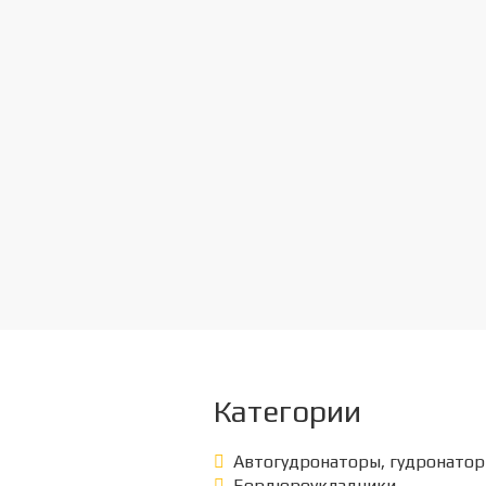
Категории
Автогудронаторы, гудронато
Бордюроукладчики