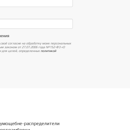
нения
 своё согласие на обработку моих персональных
ным законом от 27.07.2006 года №152-ФЗ «О
 и для целей, определенных
политикой
умощебне-распределители
бротрамбовки