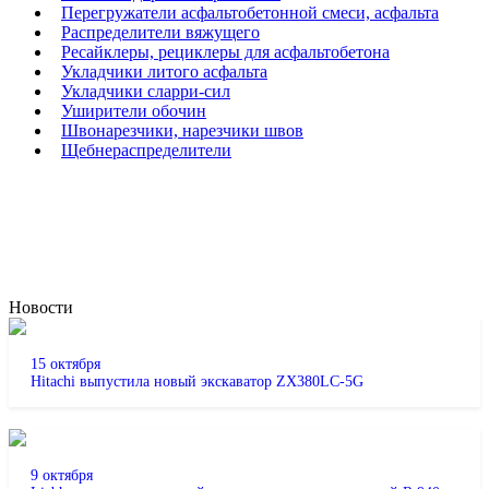
Перегружатели асфальтобетонной смеси, асфальта
Распределители вяжущего
Ресайклеры, рециклеры для асфальтобетона
Укладчики литого асфальта
Укладчики сларри-сил
Уширители обочин
Швонарезчики, нарезчики швов
Щебнераспределители
Новости
15 октября
Hitachi выпустила новый экскаватор ZX380LC-5G
9 октября