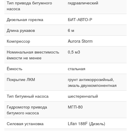
Тип привода битумного
гидравлический
насоса
Дизельная горелка
БИТ-АВТО-Р
Длина рукавов
6 м
Компрессор
Aurora Storm
Номинальная вместимость
0,5 м3
ёмкости не менее
Ёмкость
стальная
Покрытие ЛКМ
грунт антикоррозийный,
эмаль двухкомпонентная
Тип битумный насоса
шестеренчатый
Гидромотор привода
МГП-80
битумого насоса
Силовая установка
Lifan 188F (Дизель)