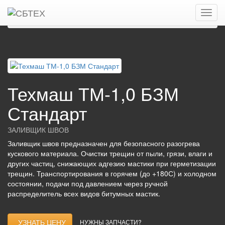
Главная
Каталог
Заливщики швов
ТЕХМАШ
Техмаш ТМ-1,0 БЗМ Стандарт
Техмаш ТМ-1,0 БЗМ
Стандарт
ЗАЛИВЩИК ШВОВ
Заливщик швов предназначен для безопасного разогрева
кускового материала. Очистки трещин от пыли, грязи, влаги и
других частиц, снижающих адгезию мастики при герметизации
трещин. Транспортирования в горячем (до +180С) и холодном
состоянии, подачи под давлением через ручной
распределитель всех видов битумных мастик.
УЗНАТЬ ЦЕНУ
НУЖНЫ ЗАПЧАСТИ?