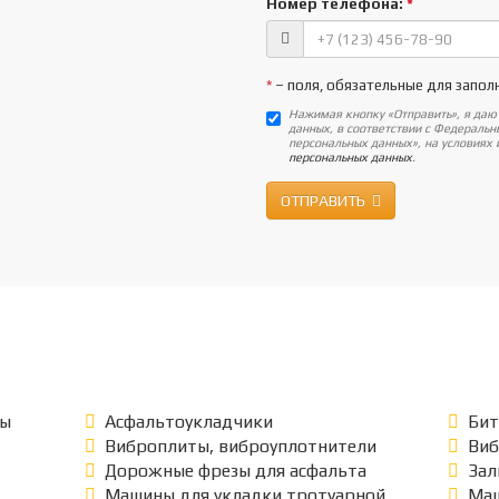
Номер телефона:
*
*
– поля, обязательные для запол
Нажимая кнопку «Отправить», я даю
данных, в соответствии с Федераль
персональных данных», на условиях
персональных данных
.
ОТПРАВИТЬ
ры
Асфальтоукладчики
Бит
Виброплиты, виброуплотнители
Ви
Дорожные фрезы для асфальта
Зал
Машины для укладки тротуарной
Маш