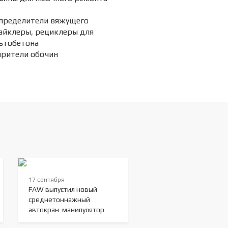
пределители вяжущего
айклеры, рециклеры для
ьтобетона
рители обочин
17 сентября
FAW выпустил новый
среднетоннажный
автокран-манипулятор