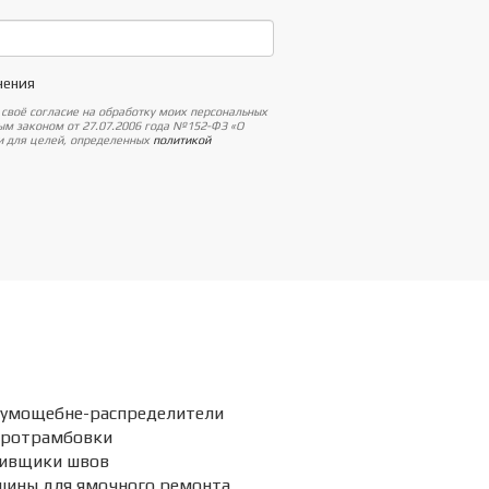
нения
 своё согласие на обработку моих персональных
ным законом от 27.07.2006 года №152-ФЗ «О
 и для целей, определенных
политикой
умощебне-распределители
бротрамбовки
ивщики швов
ины для ямочного ремонта