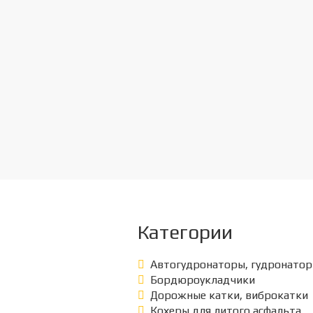
Категории
Автогудронаторы, гудронато
Бордюроукладчики
Дорожные катки, виброкатки
Кохеры для литого асфальта