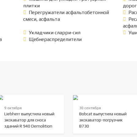
плитки
дорог
Перегружатели асфальтобетонной
Рас
смеси, асфальта
Рес
асфал
Укладчики сларри-сил
Уши
в
Щебнераспределители
9 октября
30 сентября
Liebherr выпустила новый
Bobcat выпустила новый
экскаватор для сноса
экскаватор-погрузчик
зданий R 940 Demolition
B730