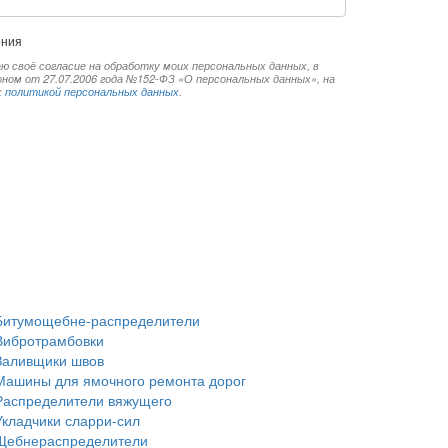
ения
ю своё согласие на обработку моих персональных данных, в
ом от 27.07.2006 года №152-ФЗ «О персональных данных», на
х
политикой персональных данных
.
Битумощебне-распределители
Вибротрамбовки
Заливщики швов
Машины для ямочного ремонта дорог
Распределители вяжущего
Укладчики сларри-сил
Щебнераспределители