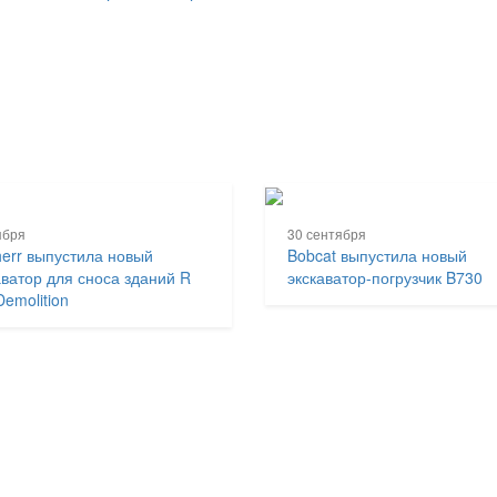
ября
30 сентября
herr выпустила новый
Bobcat выпустила новый
аватор для сноса зданий R
экскаватор-погрузчик B730
Demolition