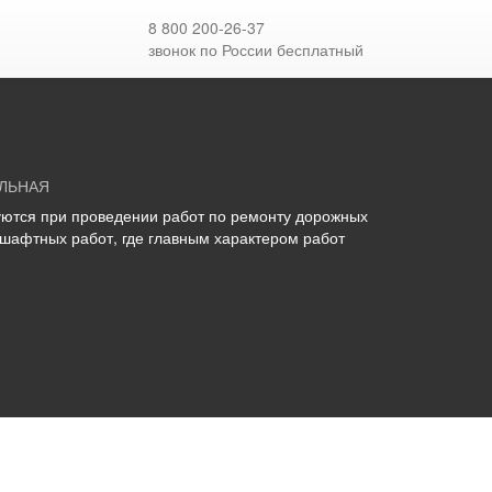
АТОВ
СЭПО ВП2-4-01
8 800 200-26-37
звонок по России бесплатный
ЛЬНАЯ
ются при проведении работ по ремонту дорожных
дшафтных работ, где главным характером работ