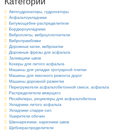
Категории
Автогудронаторы, гудронаторы
Асфальтоукладчики
Битумощебне-распределители
Бордюроукладчики
Виброплиты, виброуплотнители
Вибротрамбовки
Дорожные катки, виброкатки
Дорожные фрезы для асфальта
Заливщики швов
Кохеры для литого асфальта
Машины для укладки тротуарной плитки
Машины для ямочного ремонта дорог
Машины дорожной разметки
Перегружатели асфальтобетонной смеси, асфальта
Распределители вяжущего
Ресайклеры, рециклеры для асфальтобетона
Укладчики литого асфальта
Укладчики сларри-сил
Уширители обочин
Швонарезчики, нарезчики швов
Щебнераспределители