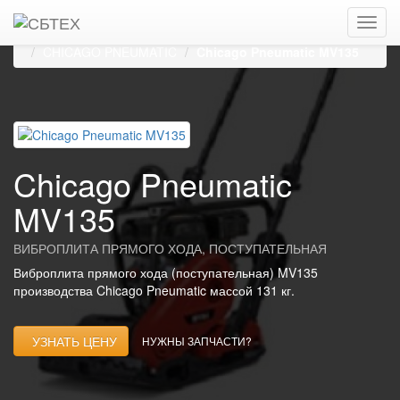
Главная
Каталог
Виброплиты, виброуплотнители
Виброплиты прямого хода, поступательные
CHICAGO PNEUMATIC
Chicago Pneumatic MV135
Chicago Pneumatic
MV135
ВИБРОПЛИТА ПРЯМОГО ХОДА, ПОСТУПАТЕЛЬНАЯ
Виброплита прямого хода (поступательная) MV135
производства Chicago Pneumatic массой 131 кг.
УЗНАТЬ ЦЕНУ
НУЖНЫ ЗАПЧАСТИ?