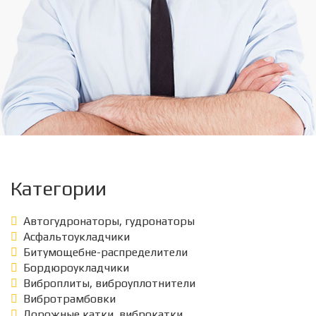
Категории
Автогудронаторы, гудронаторы
Асфальтоукладчики
Битумощебне-распределители
Бордюроукладчики
Виброплиты, виброуплотнители
Вибротрамбовки
Дорожные катки, виброкатки