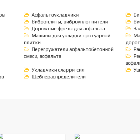
ры
Асфальтоукладчики
Би
Виброплиты, виброуплотнители
Ви
Дорожные фрезы для асфальта
За
Машины для укладки тротуарной
Ма
плитки
дорог
Перегружатели асфальтобетонной
Ра
смеси, асфальта
Ре
асфал
Укладчики сларри-сил
Уш
ов
Щебнераспределители