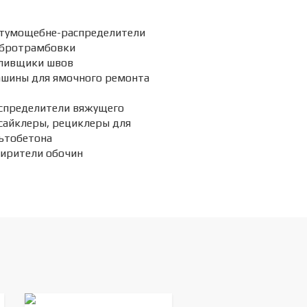
тумощебне-распределители
бротрамбовки
ливщики швов
шины для ямочного ремонта
спределители вяжущего
сайклеры, рециклеры для
ьтобетона
ирители обочин