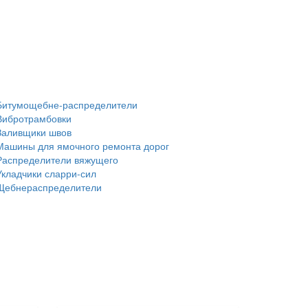
Битумощебне-распределители
Вибротрамбовки
Заливщики швов
Машины для ямочного ремонта дорог
Распределители вяжущего
Укладчики сларри-сил
Щебнераспределители