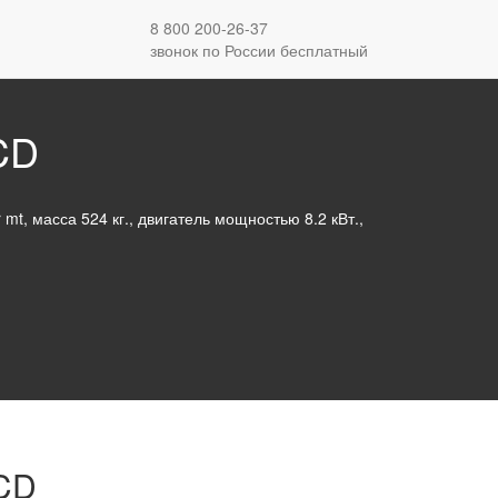
 CCD
8 800 200-26-37
звонок по России бесплатный
CD
t, масса 524 кг., двигатель мощностью 8.2 кВт.,
CD