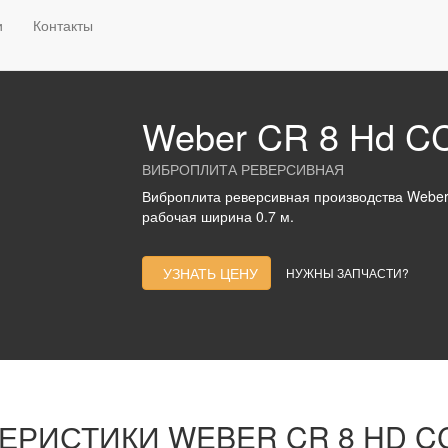
тели
Реверсивные виброплиты
WEBER MT
Weber CR 8 Hd
и
Контакты
Weber CR 8 Hd C
ВИБРОПЛИТА РЕВЕРСИВНАЯ
Виброплита реверсивная производства Weber m
рабочая ширина 0.7 м.
УЗНАТЬ ЦЕНУ
НУЖНЫ ЗАПЧАСТИ?
ТЕРИСТИКИ
WEBER CR 8 HD C