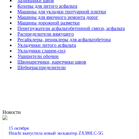
Заливщики швов
Кохеры для литого асфальта
Машины для укладки тротуарной плитки
Машины для ямочного ремонта дорог
Машины дорожной разметки
Перегружатели асфальтобетонной смеси, асфальта
Распределители вяжущего
Ресайклеры, рециклеры для асфальтобетона
Укладчики литого асфальта
Укладчики сларри-сил
Уширители обочин
Швонарезчики, нарезчики швов
Щебнераспределители
Новости
15 октября
Hitachi выпустила новый экскаватор ZX380LC-5G