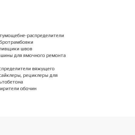
тумощебне-распределители
бротрамбовки
ливщики швов
шины для ямочного ремонта
спределители вяжущего
сайклеры, рециклеры для
ьтобетона
ирители обочин