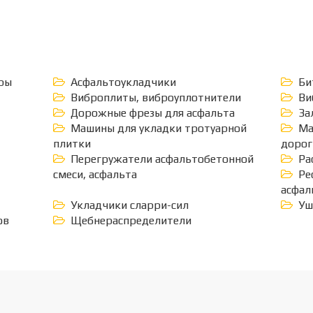
ры
Асфальтоукладчики
Би
Виброплиты, виброуплотнители
Ви
Дорожные фрезы для асфальта
За
Машины для укладки тротуарной
Ма
плитки
дорог
Перегружатели асфальтобетонной
Ра
смеси, асфальта
Ре
асфал
Укладчики сларри-сил
Уш
ов
Щебнераспределители