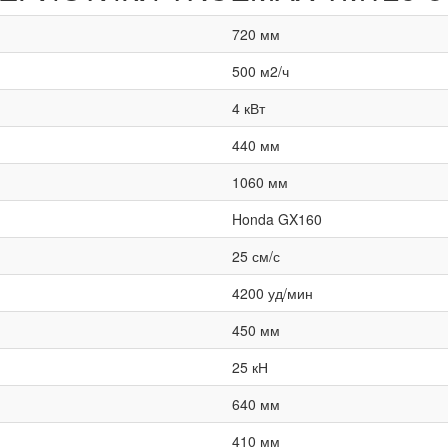
720 мм
500 м2/ч
4 кВт
440 мм
1060 мм
Honda GX160
25 см/с
4200 уд/мин
450 мм
25 кН
640 мм
410 мм