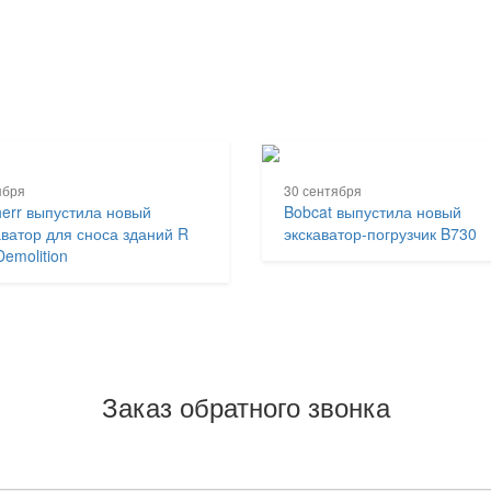
ября
30 сентября
herr выпустила новый
Bobcat выпустила новый
аватор для сноса зданий R
экскаватор-погрузчик B730
Demolition
Заказ обратного звонка