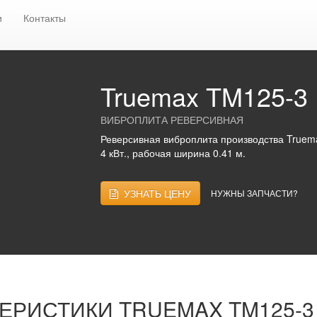
тели
Реверсивные виброплиты
TRUEMAX
Truemax TM125-
и
Контакты
Truemax TM125-3
ВИБРОПЛИТА РЕВЕРСИВНАЯ
Реверсивная виброплита производства Truema
4 кВт., рабочая ширина 0.41 м.
УЗНАТЬ ЦЕНУ
НУЖНЫ ЗАПЧАСТИ?
ТЕРИСТИКИ
TRUEMAX TM125-3