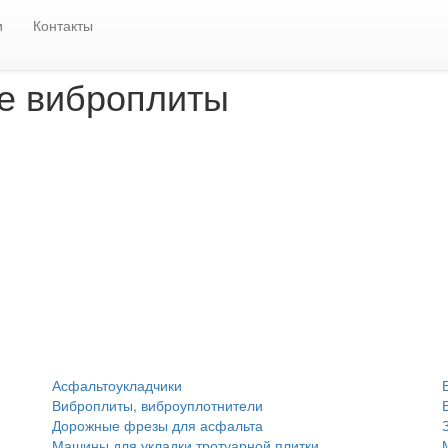
тели
Реверсивные виброплиты
MERAN
и
Контакты
е виброплиты
Асфальтоукладчики
Виброплиты, виброуплотнители
Дорожные фрезы для асфальта
Машины для укладки тротуарной плитки