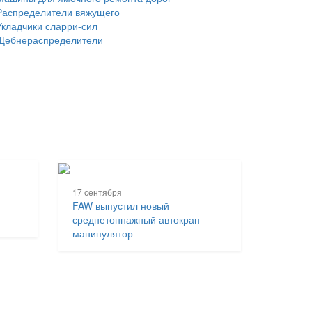
Распределители вяжущего
Укладчики сларри-сил
Щебнераспределители
17 сентября
FAW выпустил новый
среднетоннажный автокран-
манипулятор