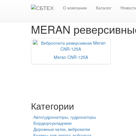
Главная
Каталог
Виброплиты, виброуплотни
О компании
Каталог
Новост
MERAN реверсивны
Meran CNR-125A
Категории
Автогудронаторы, гудронаторы
Бордюроукладчики
Дорожные катки, виброкатки
Кохеры для литого асфальта