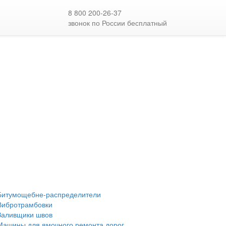
8 800 200-26-37
звонок по России бесплатный
Битумощебне-распределители
Вибротрамбовки
Заливщики швов
Машины для ямочного ремонта дорог