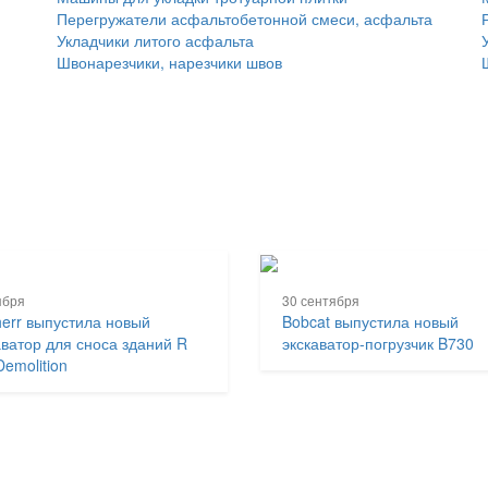
Перегружатели асфальтобетонной смеси, асфальта
Укладчики литого асфальта
Швонарезчики, нарезчики швов
ября
30 сентября
herr выпустила новый
Bobcat выпустила новый
аватор для сноса зданий R
экскаватор-погрузчик B730
Demolition