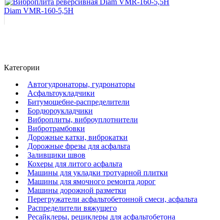
Diam VMR-160-5,5H
Категории
Автогудронаторы, гудронаторы
Асфальтоукладчики
Битумощебне-распределители
Бордюроукладчики
Виброплиты, виброуплотнители
Вибротрамбовки
Дорожные катки, виброкатки
Дорожные фрезы для асфальта
Заливщики швов
Кохеры для литого асфальта
Машины для укладки тротуарной плитки
Машины для ямочного ремонта дорог
Машины дорожной разметки
Перегружатели асфальтобетонной смеси, асфальта
Распределители вяжущего
Ресайклеры, рециклеры для асфальтобетона