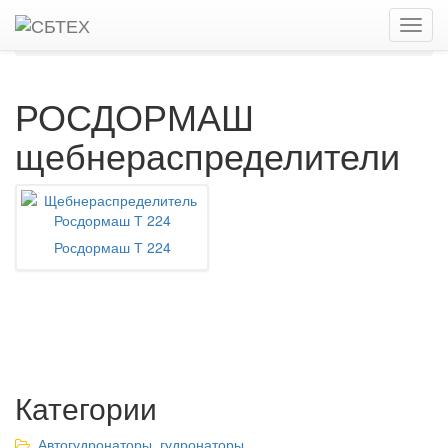
Главная
Каталог
Щебнераспределители
РОСДОРМАШ
РОСДОРМАШ
щебнераспределители
Росдормаш Т 224
Категории
Автогудронаторы, гудронаторы