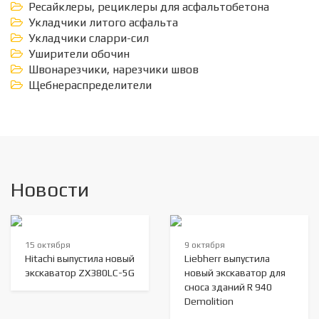
Ресайклеры, рециклеры для асфальтобетона
Укладчики литого асфальта
Укладчики сларри-сил
Уширители обочин
Швонарезчики, нарезчики швов
Щебнераспределители
Новости
15 октября
9 октября
Hitachi выпустила новый
Liebherr выпустила
экскаватор ZX380LC-5G
новый экскаватор для
сноса зданий R 940
Demolition