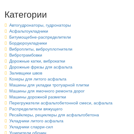
Категории
Автогудронаторы, гудронаторы
Асфальтоукладчики
Битумощебне-распределители
Бордюроукладчики
Виброплиты, виброуплотнители
Вибротрамбовки
Дорожные катки, виброкатки
Дорожные фрезы для асфальта
Заливщики швов
Кохеры для литого асфальта
Машины для укладки тротуарной плитки
Машины для ямочного ремонта дорог
Машины дорожной разметки
Перегружатели асфальтобетонной смеси, асфальта
Распределители вяжущего
Ресайклеры, рециклеры для асфальтобетона
Укладчики литого асфальта
Укладчики сларри-сил
Уширители обочин