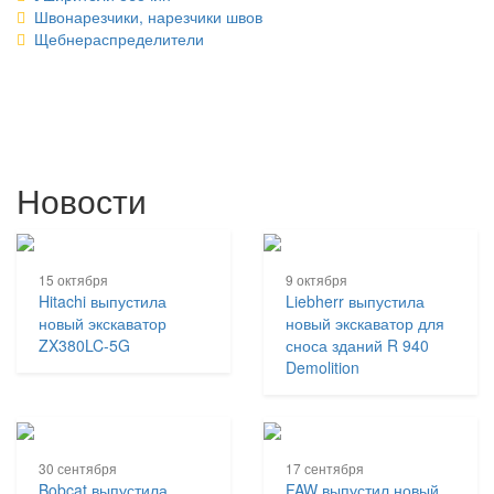
Швонарезчики, нарезчики швов
Щебнераспределители
Новости
15 октября
9 октября
Hitachi выпустила
Liebherr выпустила
новый экскаватор
новый экскаватор для
ZX380LC-5G
сноса зданий R 940
Demolition
30 сентября
17 сентября
Bobcat выпустила
FAW выпустил новый