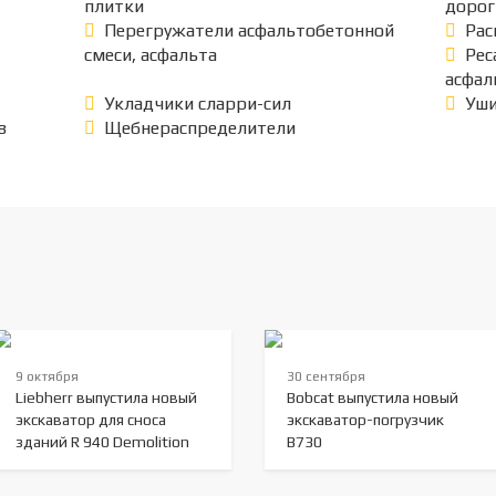
плитки
дорог
Перегружатели асфальтобетонной
Рас
смеси, асфальта
Рес
асфал
Укладчики сларри-сил
Уши
в
Щебнераспределители
9 октября
30 сентября
Liebherr выпустила новый
Bobcat выпустила новый
экскаватор для сноса
экскаватор-погрузчик
зданий R 940 Demolition
B730