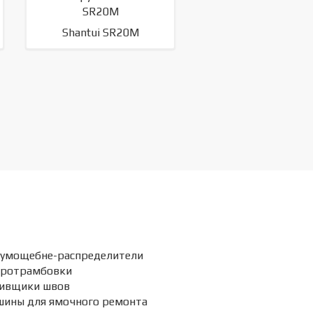
Shantui SR20M
умощебне-распределители
бротрамбовки
ивщики швов
ины для ямочного ремонта