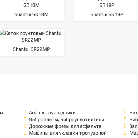
Shantui SR18M
Shantui SR19P
Shantui SR22MP
ры
Асфальтоукладчики
Бит
Виброплиты, виброуплотнители
Ви
Дорожные фрезы для асфальта
Зал
Машины для укладки тротуарной
Маш