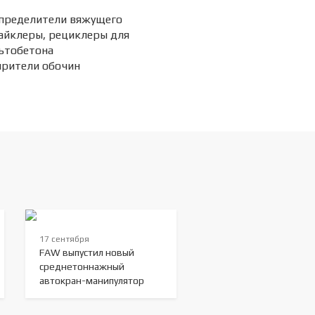
пределители вяжущего
айклеры, рециклеры для
ьтобетона
рители обочин
17 сентября
FAW выпустил новый
среднетоннажный
автокран-манипулятор