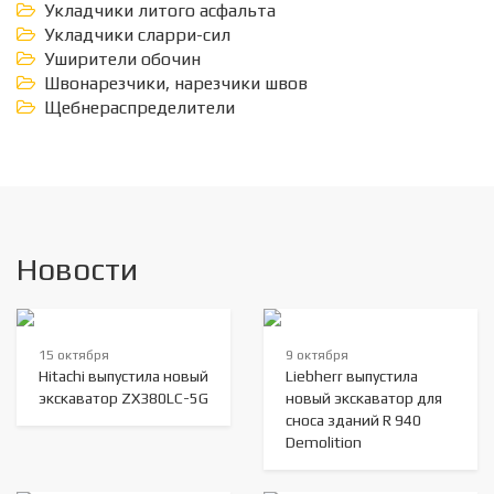
Укладчики литого асфальта
Укладчики сларри-сил
Уширители обочин
Швонарезчики, нарезчики швов
Щебнераспределители
Новости
15 октября
9 октября
Hitachi выпустила новый
Liebherr выпустила
экскаватор ZX380LC-5G
новый экскаватор для
сноса зданий R 940
Demolition