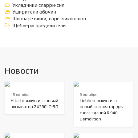
Укладчики сларри-сил
Уширители обочин
Швонарезчики, нарезчики швов
Щебнераспределители
Новости
15 октября
9 октября
Hitachi выпустила новый
Liebherr выпустила
экскаватор ZX380LC-5G
новый экскаватор для
сноса зданий R 940
Demolition