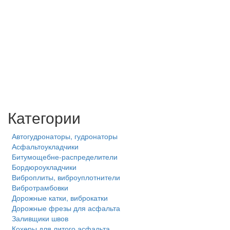
Категории
Автогудронаторы, гудронаторы
Асфальтоукладчики
Битумощебне-распределители
Бордюроукладчики
Виброплиты, виброуплотнители
Вибротрамбовки
Дорожные катки, виброкатки
Дорожные фрезы для асфальта
Заливщики швов
Кохеры для литого асфальта