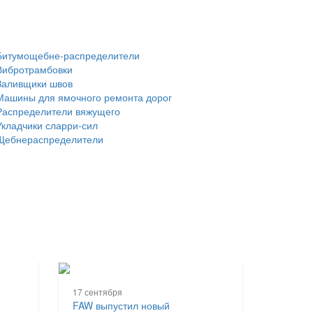
Битумощебне-распределители
Вибротрамбовки
Заливщики швов
Машины для ямочного ремонта дорог
Распределители вяжущего
Укладчики сларри-сил
Щебнераспределители
17 сентября
FAW выпустил новый