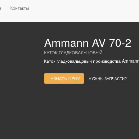
и
Гладковальцовые катки
AMMANN
Ammann AV 70-2
и
Контакты
Ammann AV 70-2
КАТОК ГЛАДКОВАЛЬЦОВЫЙ
Каток гладковальцовый производства Ammann 
УЗНАТЬ ЦЕНУ
НУЖНЫ ЗАПЧАСТИ?