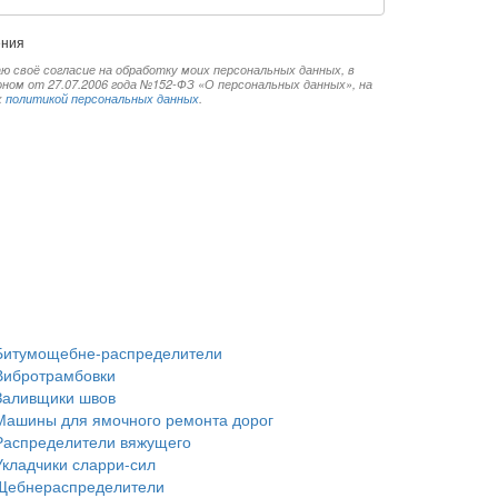
ения
ю своё согласие на обработку моих персональных данных, в
ом от 27.07.2006 года №152-ФЗ «О персональных данных», на
х
политикой персональных данных
.
Битумощебне-распределители
Вибротрамбовки
Заливщики швов
Машины для ямочного ремонта дорог
Распределители вяжущего
Укладчики сларри-сил
Щебнераспределители