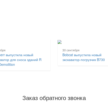
ября
30 сентября
herr выпустила новый
Bobcat выпустила новый
аватор для сноса зданий R
экскаватор-погрузчик B730
Demolition
Заказ обратного звонка