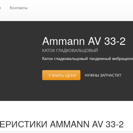
и
Гладковальцовые катки
AMMANN
Ammann AV 33-2
и
Контакты
Ammann AV 33-2
КАТОК ГЛАДКОВАЛЬЦОВЫЙ
Каток гладковальцовый тандемный вибрацион
УЗНАТЬ ЦЕНУ
НУЖНЫ ЗАПЧАСТИ?
ТЕРИСТИКИ
AMMANN AV 33-2