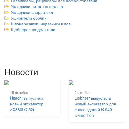
Ресайклеры, рециклеры для асфальтобетона
Укладчики литого асфальта
Укладчики сларри-сил
Уширители обочин
Швонарезчики, нарезчики швов
Щебнераспределители
Новости
15 октября
9 октября
Hitachi выпустила
Liebherr выпустила
новый экскаватор
новый экскаватор для
ZX380LC-5G
сноса зданий R 940
Demolition