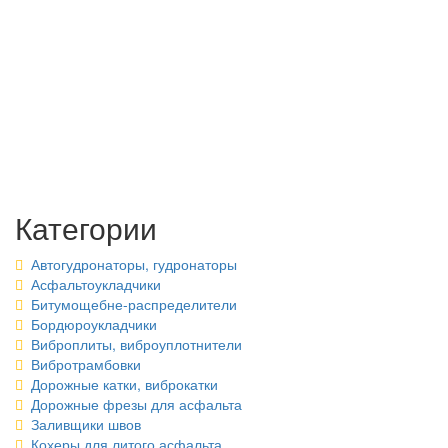
Категории
Автогудронаторы, гудронаторы
Асфальтоукладчики
Битумощебне-распределители
Бордюроукладчики
Виброплиты, виброуплотнители
Вибротрамбовки
Дорожные катки, виброкатки
Дорожные фрезы для асфальта
Заливщики швов
Кохеры для литого асфальта