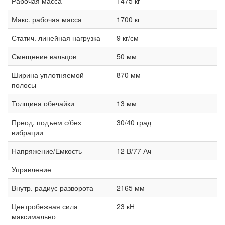
Рабочая масса
1475 кг
Макс. рабочая масса
1700 кг
Статич. линейная нагрузка
9 кг/см
Смещение вальцов
50 мм
Ширина уплотняемой
870 мм
полосы
Толщина обечайки
13 мм
Преод. подъем с/без
30/40 град
вибрации
Напряжение/Емкость
12 В/77 Ач
Управление
Внутр. радиус разворота
2165 мм
Центробежная сила
23 кН
максимально