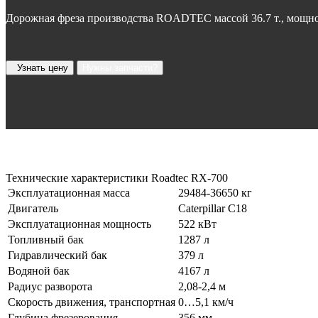
Дорожная фреза производства ROADTEC массой 36.7 т., мощнос
Узнать цену
Нужны запчасти?
Технические характеристики
Roadtec RX-700
Эксплуатационная масса
29484-36650 кг
Двигатель
Caterpillar C18
Эксплуатационная мощность
522 кВт
Топливный бак
1287 л
Гидравлический бак
379 л
Водяной бак
4167 л
Радиус разворота
2,08-2,4 м
Скорость движения, транспортная
0…5,1 км/ч
Глубина фрезерования
356 мм