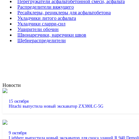
Перегружатели асфальтобетонной смеси, асфальта
Распределители вяжущего
Ресайклеры, рециклеры для асфальтобетона
Укладчики литого асфальта
Укладчики сларри-сил
Уширители обочин
Швонарезчики, нарезчики швов
Щебнераспределители
Новости
15 октября
Hitachi выпустила новый экскаватор ZX380LC-5G
9 октября
Liebherr выпустила новый экскаватор для сноса зданий R 940 Demoli