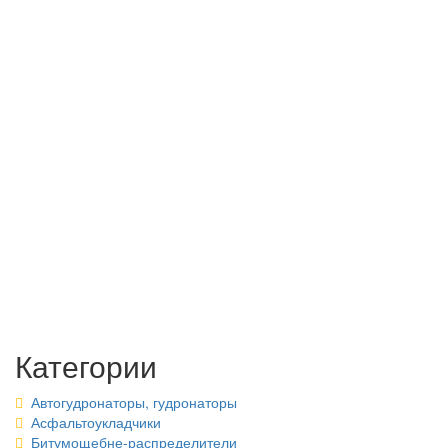
Категории
Автогудронаторы, гудронаторы
Асфальтоукладчики
Битумощебне-распределители