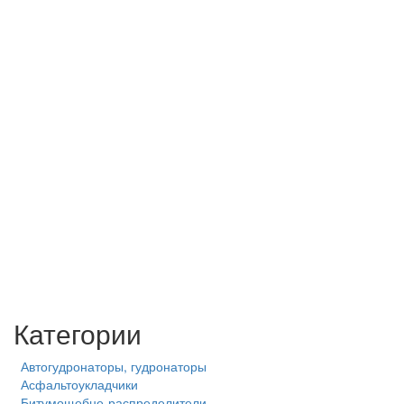
Категории
Автогудронаторы, гудронаторы
Асфальтоукладчики
Битумощебне-распределители