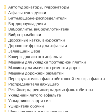
Автогудронаторы, гудронаторы
Асфальтоукладчики
Битумощебне-распределители
Бордюроукладчики
Виброплиты, виброуплотнители
Вибротрамбовки
Дорожные катки, виброкатки
Дорожные фрезы для асфальта
Заливщики швов
Кохеры для литого асфальта
Машины для укладки тротуарной плитки
Машины для ямочного ремонта дорог
Машины дорожной разметки
Перегружатели асфальтобетонной смеси, асфальта
Распределители вяжущего
Ресайклеры, рециклеры для асфальтобетона
Укладчики литого асфальта
Укладчики сларри-сил
Уширители обочин
Швонарезчики, нарезчики швов