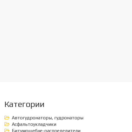
Категории
Автогудронаторы, гудронаторы
Асфальтоукладчики
Битумощебне-распределители