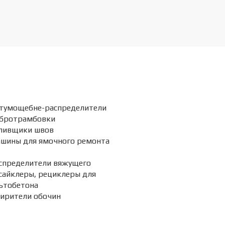
тумощебне-распределители
бротрамбовки
ливщики швов
шины для ямочного ремонта
спределители вяжущего
сайклеры, рециклеры для
ьтобетона
ирители обочин