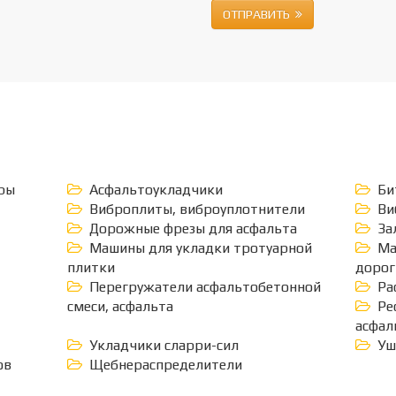
ОТПРАВИТЬ
ры
Асфальтоукладчики
Би
Виброплиты, виброуплотнители
Ви
Дорожные фрезы для асфальта
За
Машины для укладки тротуарной
Ма
плитки
дорог
Перегружатели асфальтобетонной
Ра
смеси, асфальта
Ре
асфал
Укладчики сларри-сил
Уш
ов
Щебнераспределители