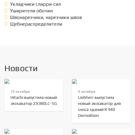
Укладчики сларри-сил
Уширители обочин
Швонарезчики, нарезчики швов
Щебнераспределители
Новости
15 октября
9 октября
Hitachi выпустила новый
Liebherr выпустила
экскаватор ZX380LC-5G
новый экскаватор для
сноса зданий R 940
Demolition