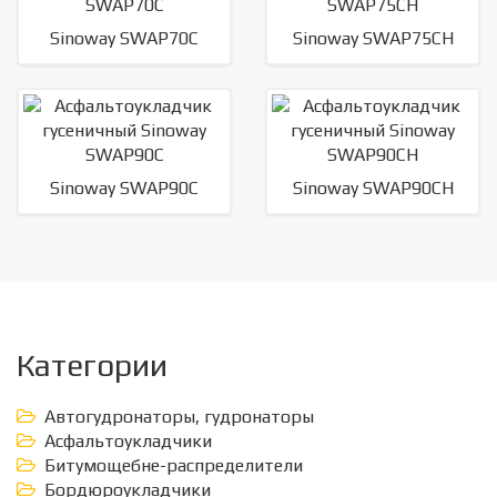
Sinoway SWAP70C
Sinoway SWAP75CH
Sinoway SWAP90C
Sinoway SWAP90CH
Категории
Автогудронаторы, гудронаторы
Асфальтоукладчики
Битумощебне-распределители
Бордюроукладчики