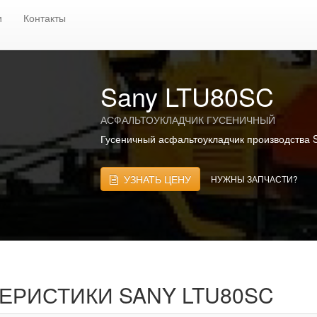
еничные асфальтоукладчики
SANY
Sany LTU80SC
и
Контакты
Sany LTU80SC
АСФАЛЬТОУКЛАДЧИК ГУСЕНИЧНЫЙ
Гусеничный асфальтоукладчик производства 
УЗНАТЬ ЦЕНУ
НУЖНЫ ЗАПЧАСТИ?
ТЕРИСТИКИ
SANY LTU80SC