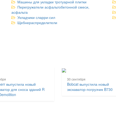
Машины для укладки тротуарной плитки
Перегружатели асфальтобетонной смеси,
асфальта
Укладчики сларри-сил
Щебнераспределители
ября
30 сентября
herr выпустила новый
Bobcat выпустила новый
аватор для сноса зданий R
экскаватор-погрузчик B730
Demolition